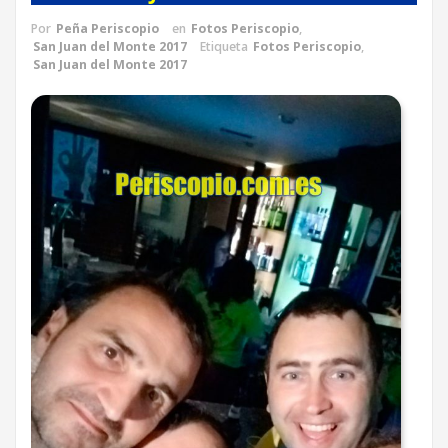
Por
Peña Periscopio
en
Fotos Periscopio
,
San Juan del Monte 2017
Etiqueta
Fotos Periscopio
,
San Juan del Monte 2017