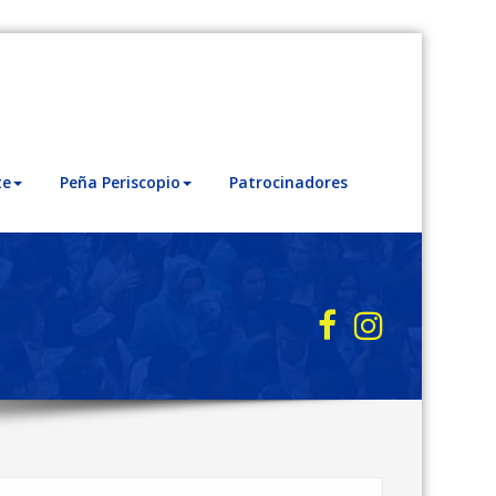
te
Peña Periscopio
Patrocinadores