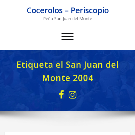
Saltar
Cocerolos – Periscopio
al
contenido
Peña San Juan del Monte
Alternar
navegación
Etiqueta el San Juan del
Monte 2004