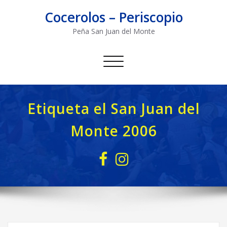
Saltar
Cocerolos – Periscopio
al
contenido
Peña San Juan del Monte
Alternar
navegación
Etiqueta el San Juan del
Monte 2006