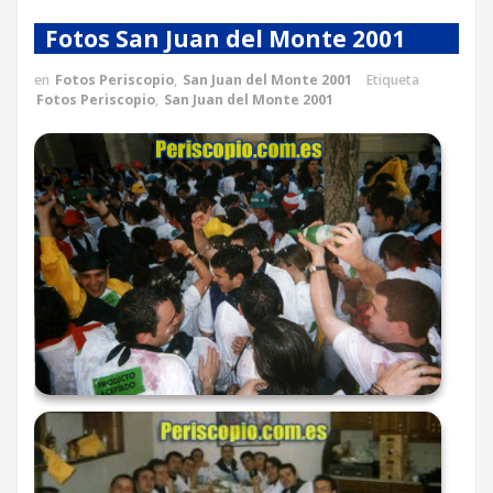
Fotos San Juan del Monte 2001
en
Fotos Periscopio
,
San Juan del Monte 2001
Etiqueta
Fotos Periscopio
,
San Juan del Monte 2001