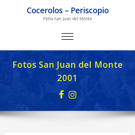
Saltar
Cocerolos – Periscopio
al
contenido
Peña San Juan del Monte
Alternar
navegación
Fotos San Juan del Monte
2001